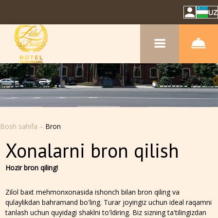
UZ
Bosh sahifa
–
Bron
Xonalarni bron qilish
Hozir bron qiling!
Zilol baxt mehmonxonasida ishonch bilan bron qiling va
qulaylikdan bahramand bo'ling. Turar joyingiz uchun ideal raqamni
tanlash uchun quyidagi shaklni to'ldiring. Biz sizning ta'tilingizdan