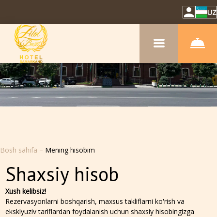
UZ
Bosh sahifa
–
Mening hisobim
Shaxsiy hisob
Xush kelibsiz!
Rezervasyonlarni boshqarish, maxsus takliflarni ko'rish va
eksklyuziv tariflardan foydalanish uchun shaxsiy hisobingizga